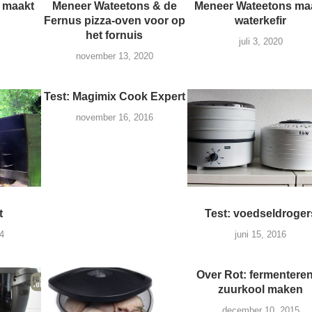
 maakt
Meneer Wateetons & de
Meneer Wateetons ma
Fernus pizza-oven voor op
waterkefir
het fornuis
juli 3, 2020
november 13, 2020
Test: Magimix Cook Expert
november 16, 2016
t
Test: voedseldroger
4
juni 15, 2016
Over Rot: fermentere
zuurkool maken
december 10, 2015