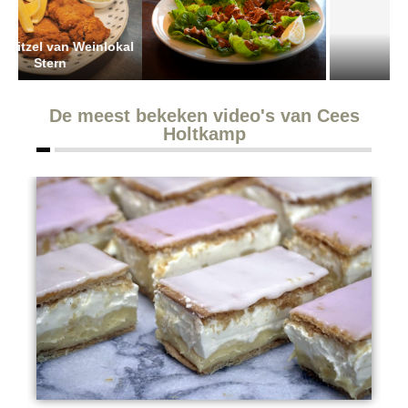
al
Maroeska Metz & Dinçer Erçel
maken cigköfte
Adieu Bouchon du Centre
De meest bekeken video's van Cees
Holtkamp