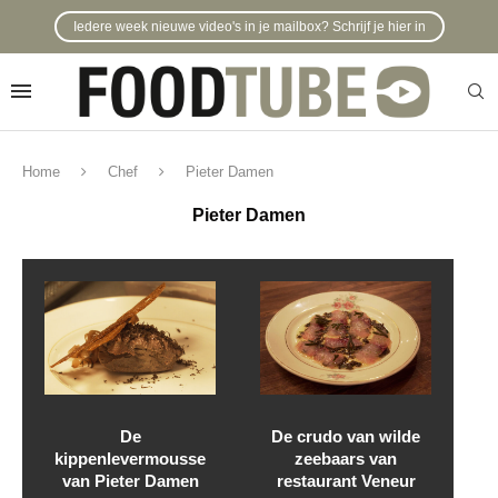
Iedere week nieuwe video's in je mailbox? Schrijf je hier in
Home
Chef
Pieter Damen
Pieter Damen
De
De crudo van wilde
kippenlevermousse
zeebaars van
van Pieter Damen
restaurant Veneur