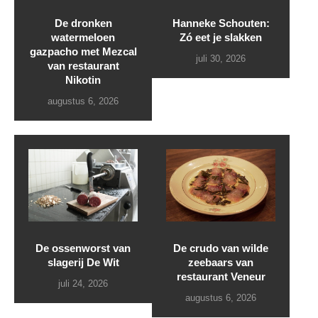
De dronken
Hanneke Schouten:
watermeloen
Zó eet je slakken
gazpacho met Mezcal
juli 30, 2026
van restaurant
Nikotin
augustus 6, 2026
De ossenworst van
De crudo van wilde
slagerij De Wit
zeebaars van
restaurant Veneur
juli 24, 2026
augustus 6, 2026