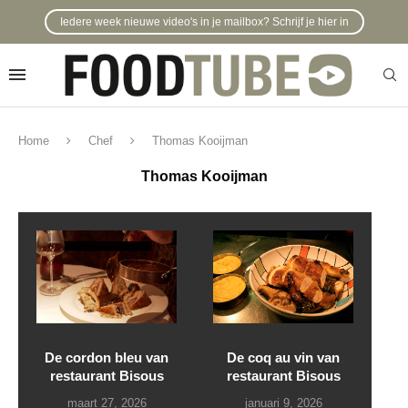
Iedere week nieuwe video's in je mailbox? Schrijf je hier in
Home
Chef
Thomas Kooijman
Thomas Kooijman
De cordon bleu van
De coq au vin van
restaurant Bisous
restaurant Bisous
maart 27, 2026
januari 9, 2026