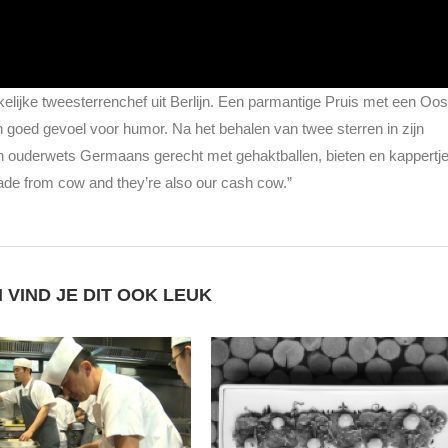
ijke tweesterrenchef uit Berlijn. Een parmantige Pruis met een Oos
n goed gevoel voor humor. Na het behalen van twee sterren in zijn
een ouderwets Germaans gerecht met gehaktballen, bieten en kappertje
ade from cow and they’re also our cash cow.”
 VIND JE DIT OOK LEUK