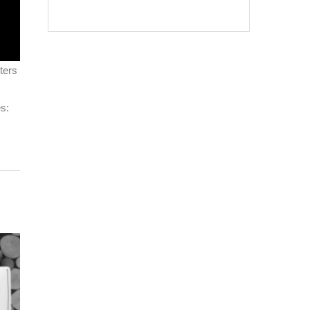
ters
s: