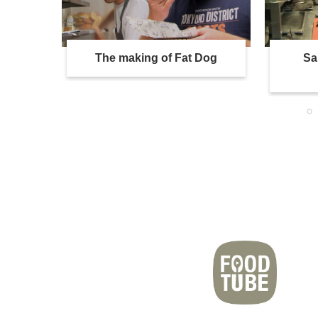
 de
The making of Fat Dog
Sa