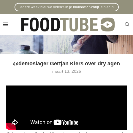
Iedere week nieuwe video's in je mailbox? Schrijf je hier in
@demoslager Gertjan Kiers over dry agen
maart 13, 2026