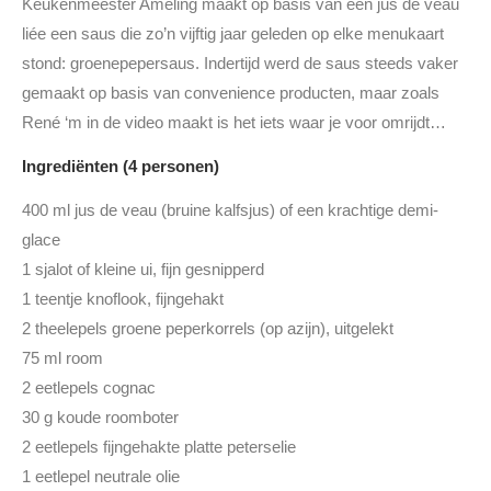
Keukenmeester Ameling maakt op basis van een jus de veau
liée een saus die zo’n vijftig jaar geleden op elke menukaart
stond: groenepepersaus. Indertijd werd de saus steeds vaker
gemaakt op basis van convenience producten, maar zoals
René ‘m in de video maakt is het iets waar je voor omrijdt…
Ingrediënten (4 personen)
400 ml jus de veau (bruine kalfsjus) of een krachtige demi-
glace
1 sjalot of kleine ui, fijn gesnipperd
1 teentje knoflook, fijngehakt
2 theelepels groene peperkorrels (op azijn), uitgelekt
75 ml room
2 eetlepels cognac
30 g koude roomboter
2 eetlepels fijngehakte platte peterselie
1 eetlepel neutrale olie