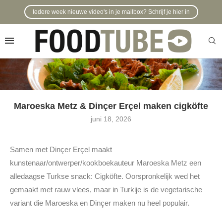
Iedere week nieuwe video's in je mailbox? Schrijf je hier in
Maroeska Metz & Dinçer Erçel maken cigköfte
juni 18, 2026
Samen met Dinçer Erçel maakt
kunstenaar/ontwerper/kookboekauteur Maroeska Metz een
alledaagse Turkse snack: Cigköfte. Oorspronkelijk wed het
gemaakt met rauw vlees, maar in Turkije is de vegetarische
variant die Maroeska en Dinçer maken nu heel populair.