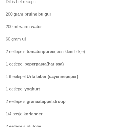
Dit is het recept:
200 gram
bruine bulgur
200 ml warm
water
60 gram
ui
2 eetlepels
tomatenpuree
( een klein blikje)
1 eetlepel
peperpasta(harissa)
1 theelepel
Urfa biber (cayennepeper)
1 eetlepel
yoghurt
2 eetlepels
granaatappelstroop
1/4 bosje
koriander
2 eetlepels
olijfolie