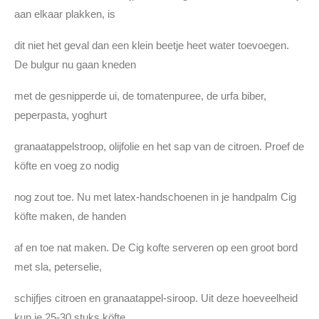
aan elkaar plakken, is
dit niet het geval dan een klein beetje heet water toevoegen.
De bulgur nu gaan kneden
met de gesnipperde ui, de tomatenpuree, de urfa biber,
peperpasta, yoghurt
granaatappelstroop, olijfolie en het sap van de citroen. Proef de
köfte en voeg zo nodig
nog zout toe. Nu met latex-handschoenen in je handpalm Cig
köfte maken, de handen
af en toe nat maken. De Cig kofte serveren op een groot bord
met sla, peterselie,
schijfjes citroen en granaatappel-siroop. Uit deze hoeveelheid
kun je 25-30 stuks köfte