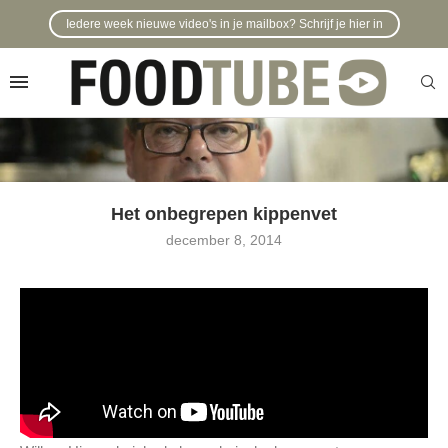
Iedere week nieuwe video's in je mailbox? Schrijf je hier in
Het onbegrepen kippenvet
december 8, 2014