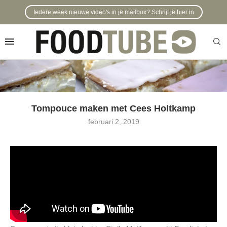
Iedere week nieuwe video's in je mailbox? Schrijf je hier in
Tompouce maken met Cees Holtkamp
februari 2, 2019